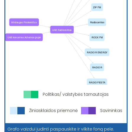
Politikas/ valstybės tarnautojas
Žiniasklaidos priemonė
Savininkas
Grafo vaizdui judinti paspauskite ir vilkite foną pele.