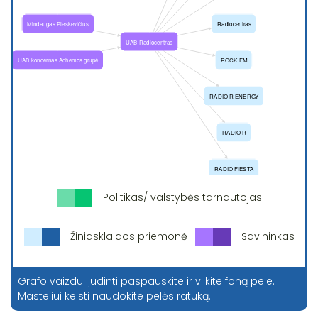
Politikas/ valstybės tarnautojas
Žiniasklaidos priemonė
Savininkas
Grafo vaizdui judinti paspauskite ir vilkite foną pele.
Masteliui keisti naudokite pelės ratuką.