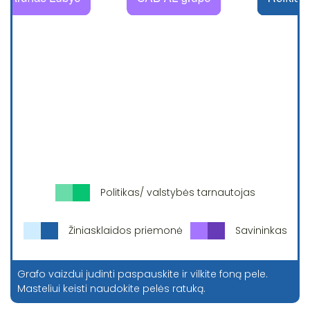
Politikas/ valstybės tarnautojas
Žiniasklaidos priemonė
Savininkas
Grafo vaizdui judinti paspauskite ir vilkite foną pele.
Masteliui keisti naudokite pelės ratuką.