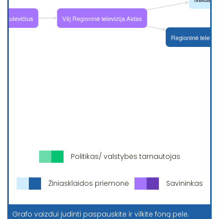
Politikas/ valstybės tarnautojas
Žiniasklaidos priemonė
Savininkas
Grafo vaizdui judinti paspauskite ir vilkite foną pele.