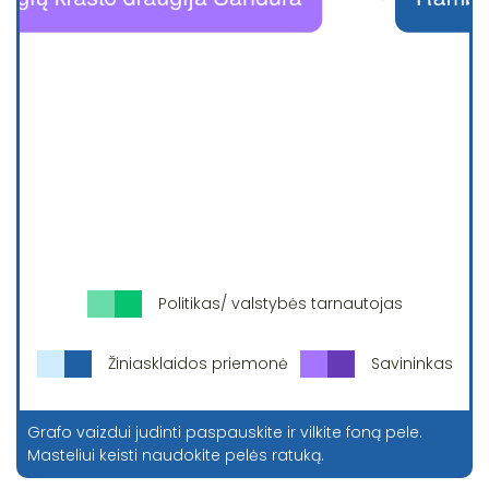
Politikas/ valstybės tarnautojas
Žiniasklaidos priemonė
Savininkas
Grafo vaizdui judinti paspauskite ir vilkite foną pele.
Masteliui keisti naudokite pelės ratuką.