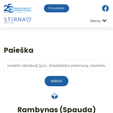
Prisidėkite
Meniu
Paieška
Ieškoti
Rambynas (Spauda)