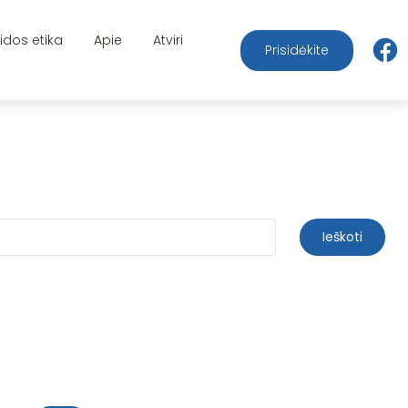
aidos etika
Apie
Atviri
Prisidėkite
Ieškoti