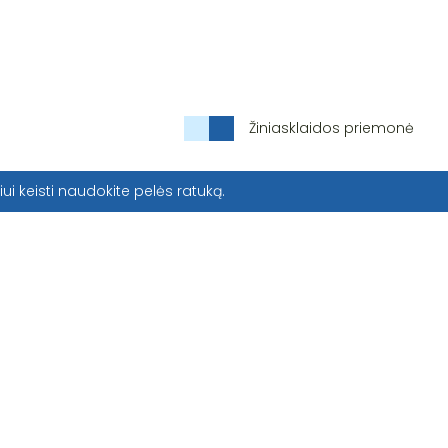
Žiniasklaidos priemonė
iui keisti naudokite pelės ratuką.