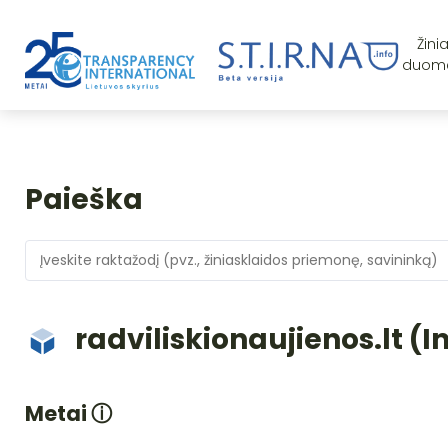
Žini
duom
Paieška
radviliskionaujienos.lt (I
Metai
ⓘ