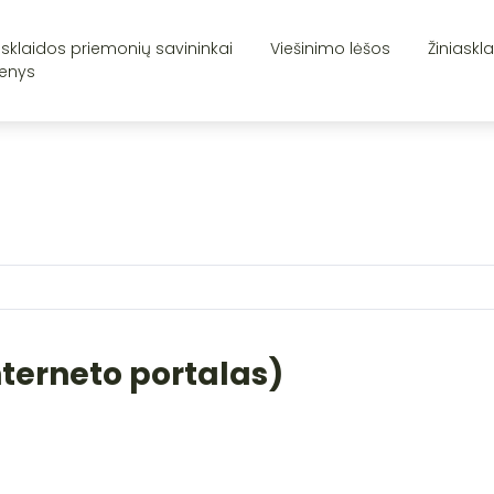
asklaidos priemonių savininkai
Viešinimo lėšos
Žiniaskl
enys
nterneto portalas)