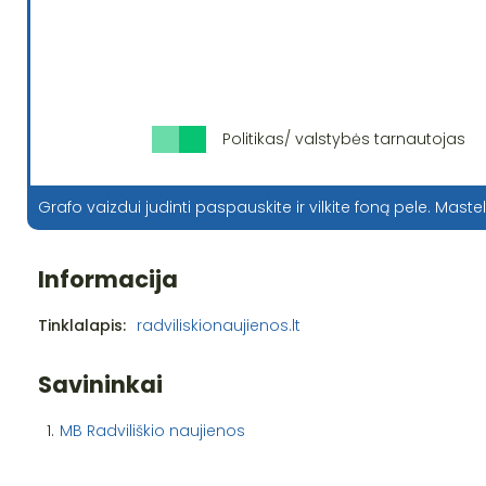
Politikas/ valstybės tarnautojas
Grafo vaizdui judinti paspauskite ir vilkite foną pele. Mastel
Informacija
Tinklalapis:
radviliskionaujienos.lt
Savininkai
1.
MB Radviliškio naujienos