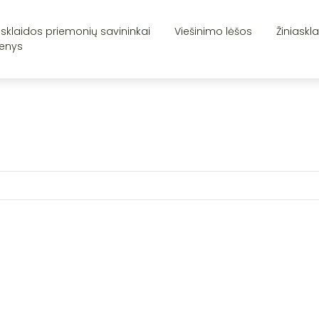
asklaidos priemonių savininkai
Viešinimo lėšos
Žiniaskl
enys