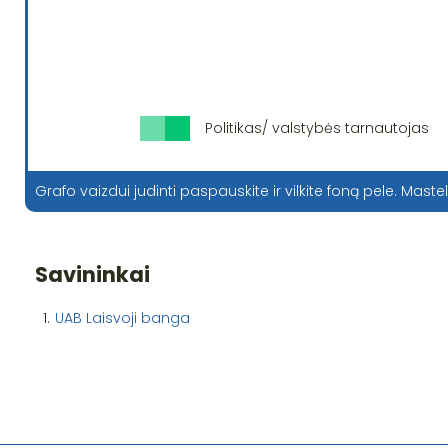
Politikas/ valstybės tarnautojas
Grafo vaizdui judinti paspauskite ir vilkite foną pele. Mastel
Savininkai
1.
UAB Laisvoji banga