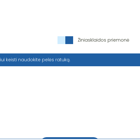
Žiniasklaidos priemonė
iui keisti naudokite pelės ratuką.