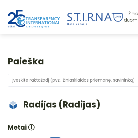
Žini
duom
Paieška
Radijas (Radijas)
Metai
ⓘ