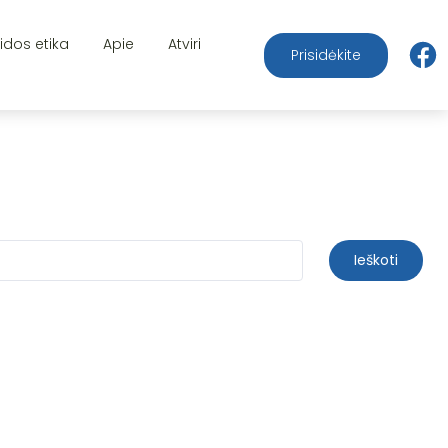
aidos etika
Apie
Atviri
Prisidėkite
Ieškoti