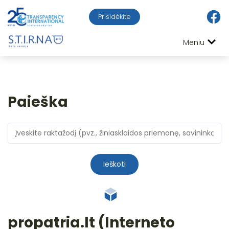
Prisidėkite
Meniu
Paieška
Ieškoti
propatria.lt (Interneto