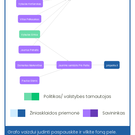
Politikas/ valstybės tarnautojas
Žiniasklaidos priemonė
Savininkas
Grafo vaizdui judinti paspauskite ir vilkite foną pele.