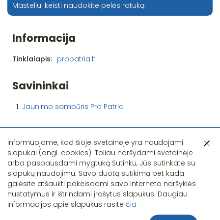
Masteliui keisti naudokite pelės ratuką.
Informacija
Tinklalapis:
propatria.lt
Savininkai
1.
Jaunimo sambūris Pro Patria
Informuojame, kad šioje svetainėje yra naudojami
slapukai (angl. cookies). Toliau naršydami svetainėje
arba paspausdami mygtuką Sutinku, Jūs sutinkate su
slapukų naudojimu. Savo duotą sutikimą bet kada
Pastebėjote klaidą?
galėsite atšaukti pakeisdami savo interneto naršyklės
nustatymus ir ištrindami įrašytus slapukus. Daugiau
informacijos apie slapukus rasite
čia