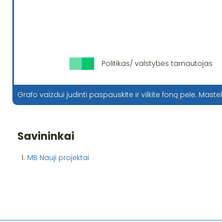
Politikas/ valstybės tarnautojas
Grafo vaizdui judinti paspauskite ir vilkite foną pele. Mastel
Savininkai
1.
MB Nauji projektai