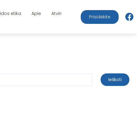
aidos etika
Apie
Atviri
Prisidėkite
Ieškoti