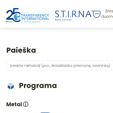
Žini
duom
Paieška
Programa
Metai
ⓘ