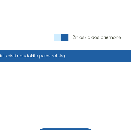
Žiniasklaidos priemonė
iui keisti naudokite pelės ratuką.