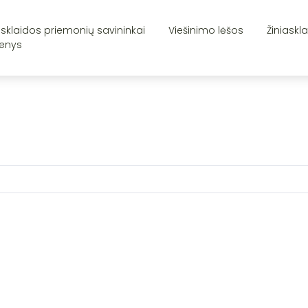
asklaidos priemonių savininkai
Viešinimo lėšos
Žiniaskl
enys