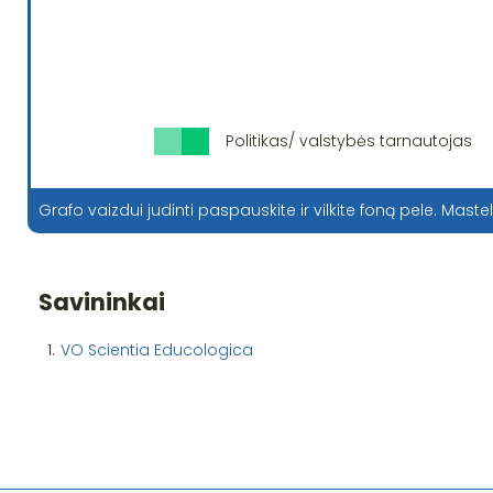
Politikas/ valstybės tarnautojas
Grafo vaizdui judinti paspauskite ir vilkite foną pele. Mastel
Savininkai
1.
VO Scientia Educologica