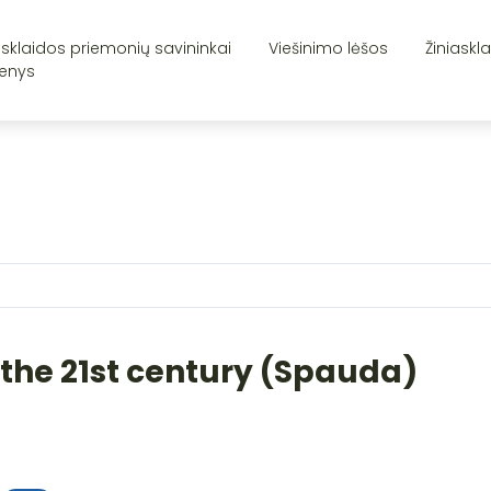
asklaidos priemonių savininkai
Viešinimo lėšos
Žiniaskl
enys
 the 21st century (Spauda)