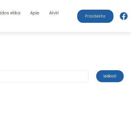
aidos etika
Apie
Atviri
Prisidėkite
Ieškoti