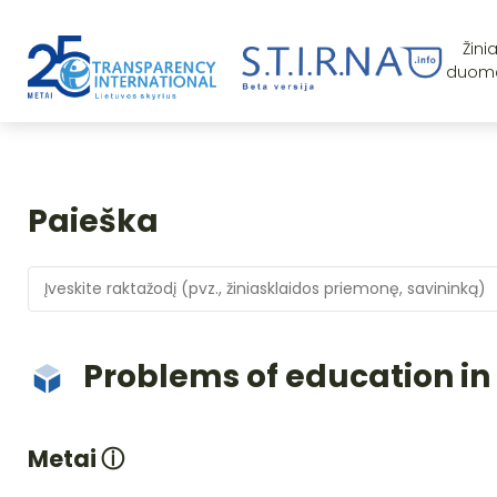
Žini
duom
Paieška
Problems of education in
Metai
ⓘ