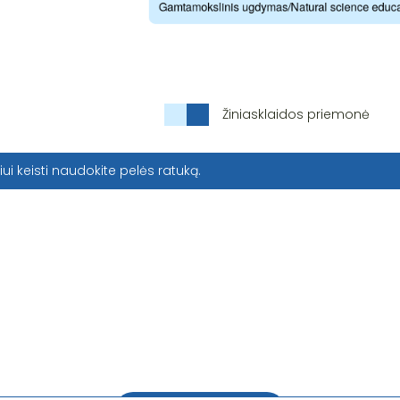
Žiniasklaidos priemonė
iui keisti naudokite pelės ratuką.