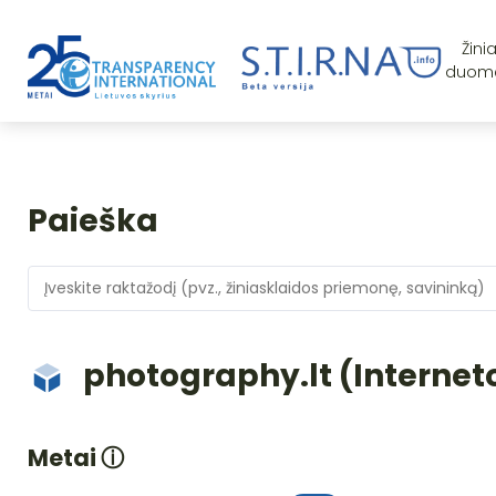
Žini
duom
Paieška
photography.lt (Internet
Metai
ⓘ