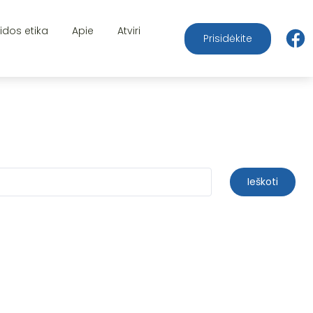
aidos etika
Apie
Atviri
Prisidėkite
Ieškoti