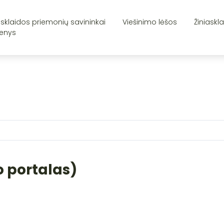
asklaidos priemonių savininkai
Viešinimo lėšos
Žiniaskl
enys
o portalas)