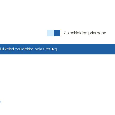
Žiniasklaidos priemonė
iui keisti naudokite pelės ratuką.
s