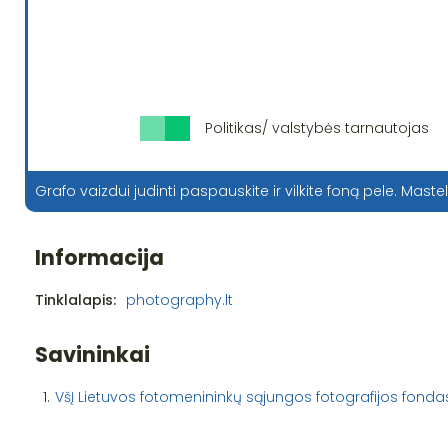
Politikas/ valstybės tarnautojas
Grafo vaizdui judinti paspauskite ir vilkite foną pele. Mastel
Informacija
Tinklalapis:
photography.lt
Savininkai
1.
VšĮ Lietuvos fotomenininkų sąjungos fotografijos fonda