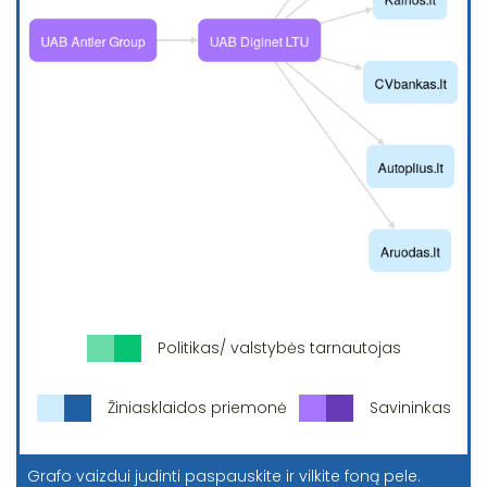
Politikas/ valstybės tarnautojas
Žiniasklaidos priemonė
Savininkas
Grafo vaizdui judinti paspauskite ir vilkite foną pele.