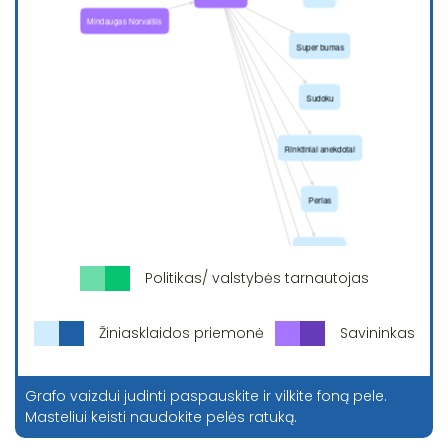
Politikas/ valstybės tarnautojas
Žiniasklaidos priemonė
Savininkas
Grafo vaizdui judinti paspauskite ir vilkite foną pele.
Masteliui keisti naudokite pelės ratuką.