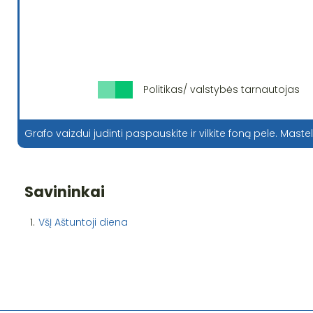
Politikas/ valstybės tarnautojas
Grafo vaizdui judinti paspauskite ir vilkite foną pele. Mastel
Savininkai
1.
VšĮ Aštuntoji diena