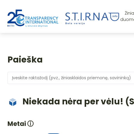
Žini
duom
Paieška
Niekada nėra per vėlu! 
Metai
ⓘ