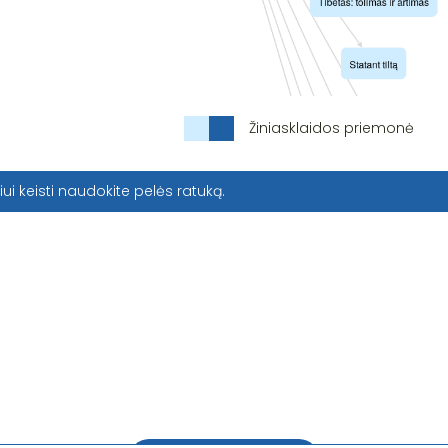
Žiniasklaidos priemonė
iui keisti naudokite pelės ratuką.