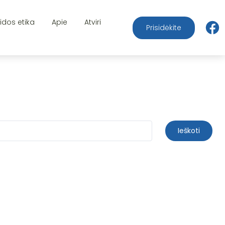
aidos etika
Apie
Atviri
Prisidėkite
Ieškoti