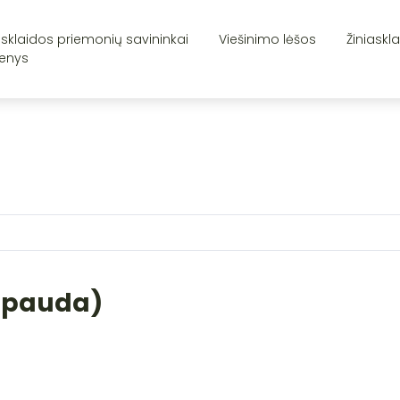
asklaidos priemonių savininkai
Viešinimo lėšos
Žiniaskl
enys
(Spauda)