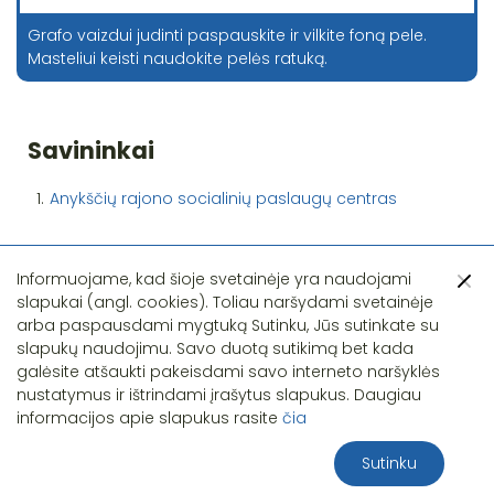
Grafo vaizdui judinti paspauskite ir vilkite foną pele.
Masteliui keisti naudokite pelės ratuką.
Savininkai
1.
Anykščių rajono socialinių paslaugų centras
Informuojame, kad šioje svetainėje yra naudojami
slapukai (angl. cookies). Toliau naršydami svetainėje
arba paspausdami mygtuką Sutinku, Jūs sutinkate su
slapukų naudojimu. Savo duotą sutikimą bet kada
Pastebėjote klaidą?
galėsite atšaukti pakeisdami savo interneto naršyklės
nustatymus ir ištrindami įrašytus slapukus. Daugiau
informacijos apie slapukus rasite
čia
Sutinku
2026 S.T.I.R.NA