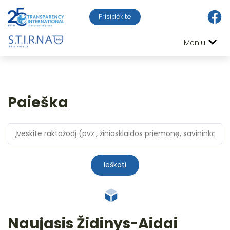
Prisidėkite
Meniu
Paieška
Ieškoti
Naujasis Židinys-Aidai