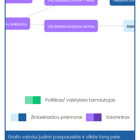
Politikas/ valstybės tarnautojas
Žiniasklaidos priemonė
Savininkas
Grafo vaizdui judinti paspauskite ir vilkite foną pele.