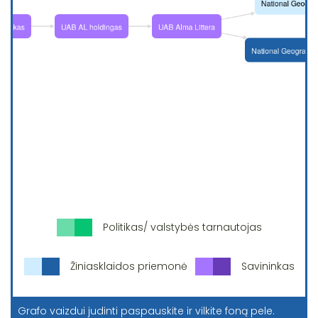
Politikas/ valstybės tarnautojas
Žiniasklaidos priemonė
Savininkas
Grafo vaizdui judinti paspauskite ir vilkite foną pele.