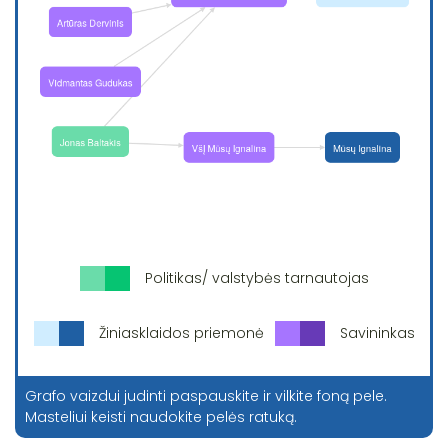
Politikas/ valstybės tarnautojas
Žiniasklaidos priemonė
Savininkas
Grafo vaizdui judinti paspauskite ir vilkite foną pele.
Masteliui keisti naudokite pelės ratuką.