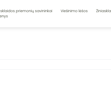
asklaidos priemonių savininkai
Viešinimo lėšos
Žiniaskl
enys