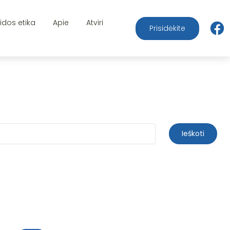
aidos etika
Apie
Atviri
Prisidėkite
Ieškoti