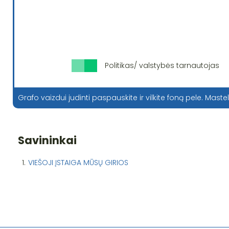
Politikas/ valstybės tarnautojas
Grafo vaizdui judinti paspauskite ir vilkite foną pele. Mastel
Savininkai
1.
VIEŠOJI ĮSTAIGA MŪSŲ GIRIOS