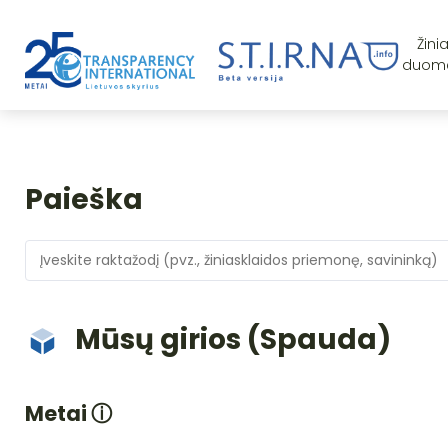
Žini
duom
Paieška
Mūsų girios (Spauda)
Metai
ⓘ