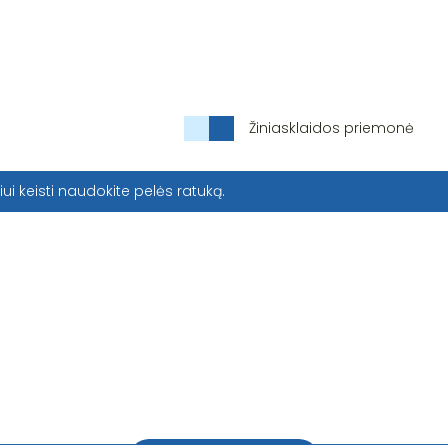
Žiniasklaidos priemonė
iui keisti naudokite pelės ratuką.