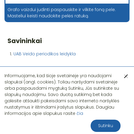
Grafo vaizdui judinti paspauskite ir vilkite foną pele.
Masteliui keisti naudokite pelės ratuką.
Savininkai
1.
UAB Veido periodikos leidykla
Informuojame, kad šioje svetainėje yra naudojami
slapukai (angl. cookies). Toliau naršydami svetainėje
arba paspausdami mygtuką Sutinku, Jūs sutinkate su
slapukų naudojimu. Savo duotą sutikimą bet kada
Pastebėjote klaidą?
galėsite atšaukti pakeisdami savo interneto naršyklės
nustatymus ir ištrindami įrašytus slapukus. Daugiau
informacijos apie slapukus rasite
čia
Sutinku
2026 S.T.I.R.NA