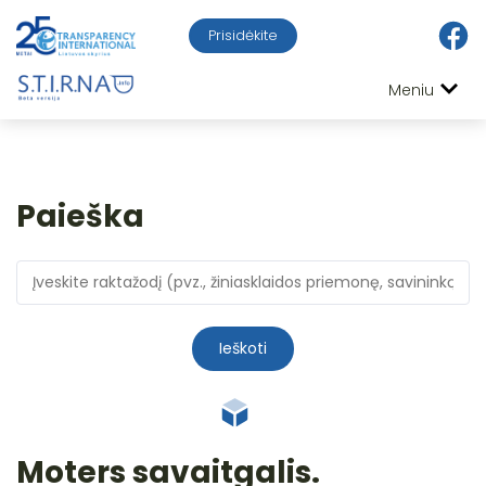
Prisidėkite
Meniu
Paieška
Ieškoti
Moters savaitgalis.