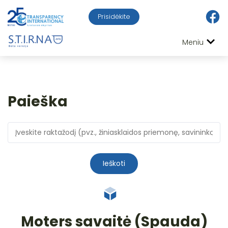
Prisidėkite
Meniu
Paieška
Ieškoti
Moters savaitė (Spauda)