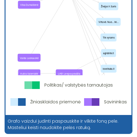
Politikas/ valstybės tarnautojas
Žiniasklaidos priemonė
Savininkas
Grafo vaizdui judinti paspauskite ir vilkite foną pele.
Masteliui keisti naudokite pelės ratuką.