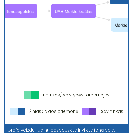
Politikas/ valstybės tarnautojas
Žiniasklaidos priemonė
Savininkas
Grafo vaizdui judinti paspauskite ir vilkite foną pele.