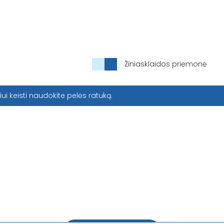
Žiniasklaidos priemonė
iui keisti naudokite pelės ratuką.