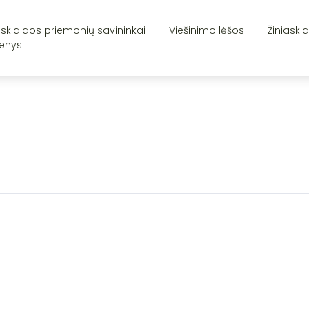
asklaidos priemonių savininkai
Viešinimo lėšos
Žiniaskl
enys