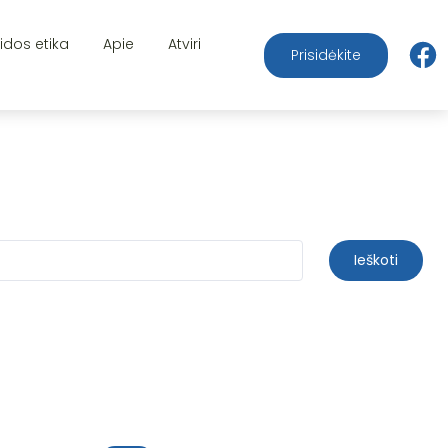
aidos etika
Apie
Atviri
Prisidėkite
Ieškoti