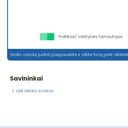
Politikas/ valstybės tarnautojas
Grafo vaizdui judinti paspauskite ir vilkite foną pele. Mastel
Savininkai
1.
UAB Merkio kraštas