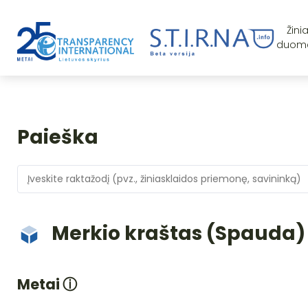
Žini
duom
Paieška
Merkio kraštas (Spauda)
Metai
ⓘ