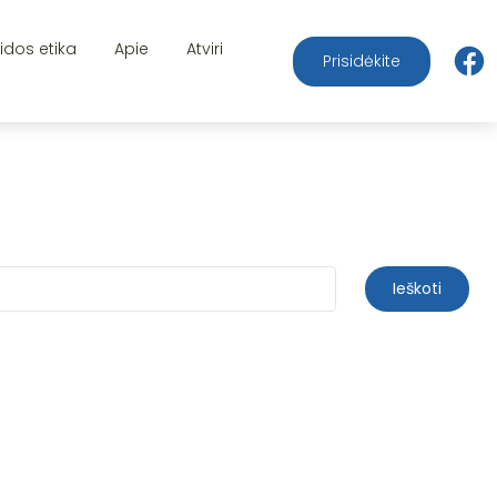
aidos etika
Apie
Atviri
Prisidėkite
Ieškoti