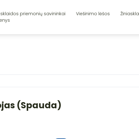
asklaidos priemonių savininkai
Viešinimo lėšos
Žiniaskl
enys
ojas (Spauda)