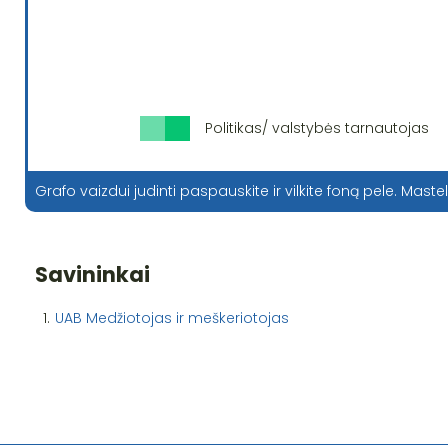
Politikas/ valstybės tarnautojas
Grafo vaizdui judinti paspauskite ir vilkite foną pele. Mastel
Savininkai
1.
UAB Medžiotojas ir meškeriotojas