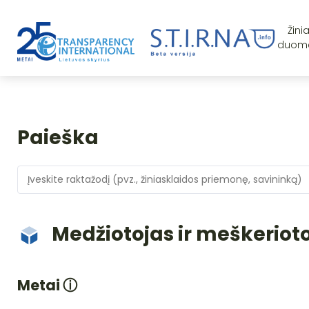
Žini
duom
Paieška
Medžiotojas ir meškeriot
Metai
ⓘ