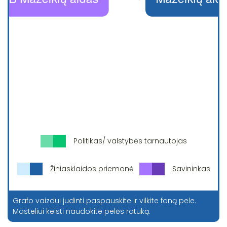
Politikas/ valstybės tarnautojas
Žiniasklaidos priemonė
Savininkas
Grafo vaizdui judinti paspauskite ir vilkite foną pele.
Masteliui keisti naudokite pelės ratuką.