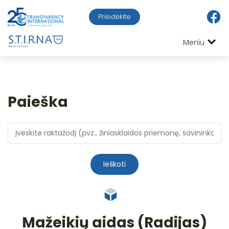
Prisidėkite
Meniu
Paieška
Ieškoti
Mažeikių aidas (Radijas)