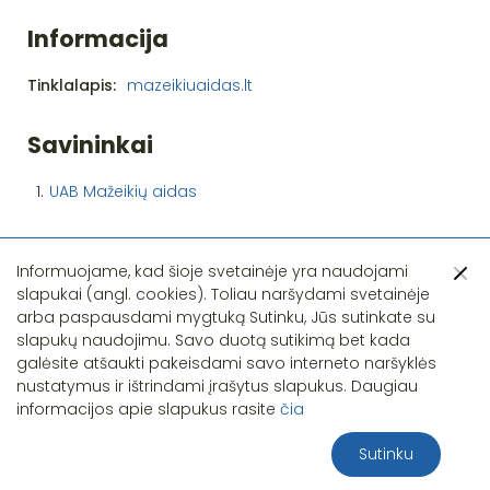
Informacija
Tinklalapis:
mazeikiuaidas.lt
Savininkai
1.
UAB Mažeikių aidas
Informuojame, kad šioje svetainėje yra naudojami
slapukai (angl. cookies). Toliau naršydami svetainėje
arba paspausdami mygtuką Sutinku, Jūs sutinkate su
slapukų naudojimu. Savo duotą sutikimą bet kada
Pastebėjote klaidą?
galėsite atšaukti pakeisdami savo interneto naršyklės
nustatymus ir ištrindami įrašytus slapukus. Daugiau
informacijos apie slapukus rasite
čia
Sutinku
2026 S.T.I.R.NA