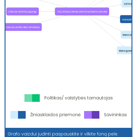
Politikas/ valstybės tarnautojas
Žiniasklaidos priemonė
Savininkas
Grafo vaizdui judinti paspauskite ir vilkite foną pele.