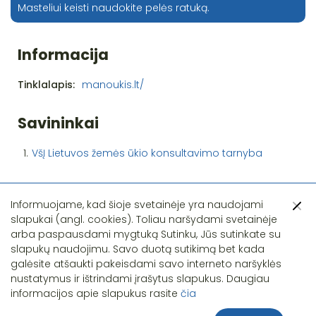
Masteliui keisti naudokite pelės ratuką.
Informacija
Tinklalapis:
manoukis.lt/
Savininkai
1.
VšĮ Lietuvos žemės ūkio konsultavimo tarnyba
Informuojame, kad šioje svetainėje yra naudojami
slapukai (angl. cookies). Toliau naršydami svetainėje
arba paspausdami mygtuką Sutinku, Jūs sutinkate su
slapukų naudojimu. Savo duotą sutikimą bet kada
Pastebėjote klaidą?
galėsite atšaukti pakeisdami savo interneto naršyklės
nustatymus ir ištrindami įrašytus slapukus. Daugiau
informacijos apie slapukus rasite
čia