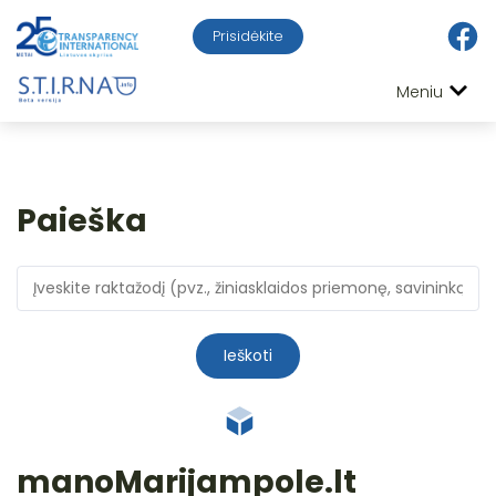
Prisidėkite
Meniu
Paieška
Ieškoti
manoMarijampole.lt