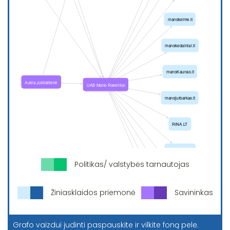
Politikas/ valstybės tarnautojas
Žiniasklaidos priemonė
Savininkas
Grafo vaizdui judinti paspauskite ir vilkite foną pele.