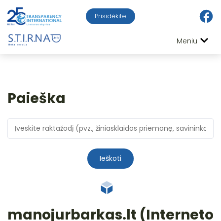
Prisidėkite
Meniu
Paieška
Ieškoti
manojurbarkas.lt (Interneto