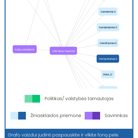
Politikas/ valstybės tarnautojas
Žiniasklaidos priemonė
Savininkas
Grafo vaizdui judinti paspauskite ir vilkite foną pele.