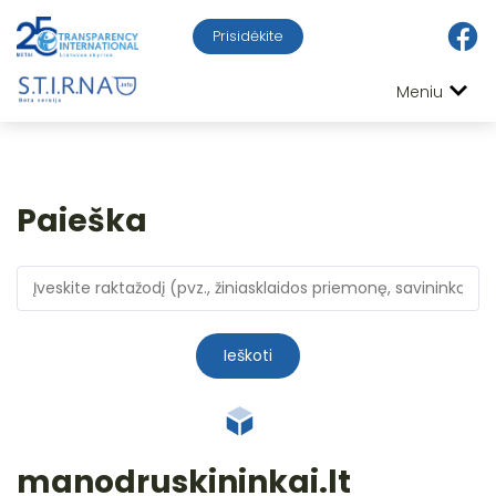
Prisidėkite
Meniu
Paieška
Ieškoti
manodruskininkai.lt