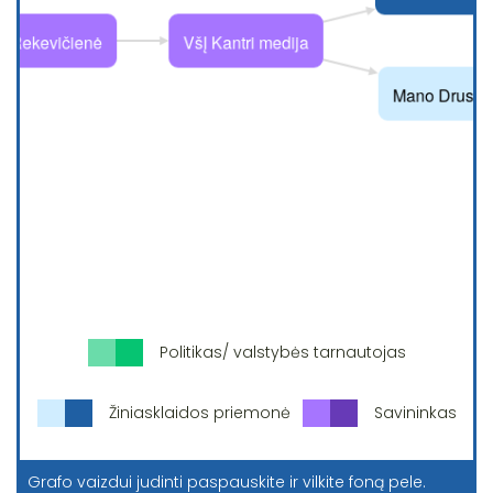
Politikas/ valstybės tarnautojas
Žiniasklaidos priemonė
Savininkas
Grafo vaizdui judinti paspauskite ir vilkite foną pele.