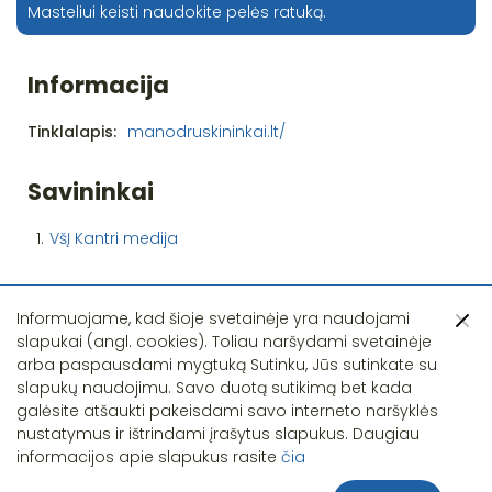
Masteliui keisti naudokite pelės ratuką.
Informacija
Tinklalapis:
manodruskininkai.lt/
Savininkai
1.
VšĮ Kantri medija
Informuojame, kad šioje svetainėje yra naudojami
slapukai (angl. cookies). Toliau naršydami svetainėje
arba paspausdami mygtuką Sutinku, Jūs sutinkate su
slapukų naudojimu. Savo duotą sutikimą bet kada
Pastebėjote klaidą?
galėsite atšaukti pakeisdami savo interneto naršyklės
nustatymus ir ištrindami įrašytus slapukus. Daugiau
informacijos apie slapukus rasite
čia