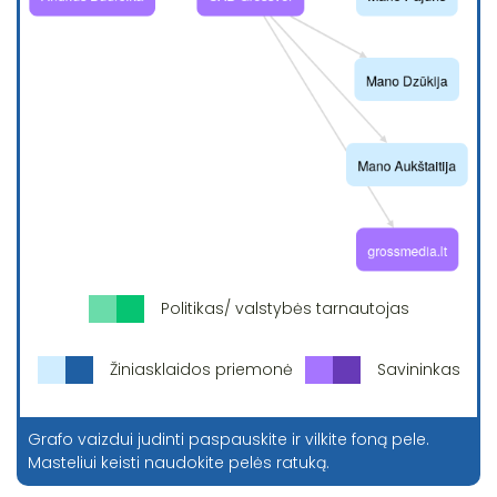
Politikas/ valstybės tarnautojas
Žiniasklaidos priemonė
Savininkas
Grafo vaizdui judinti paspauskite ir vilkite foną pele.
Masteliui keisti naudokite pelės ratuką.