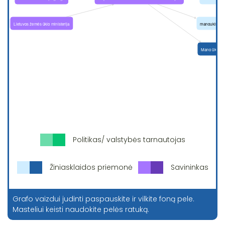
Politikas/ valstybės tarnautojas
Žiniasklaidos priemonė
Savininkas
Grafo vaizdui judinti paspauskite ir vilkite foną pele.
Masteliui keisti naudokite pelės ratuką.