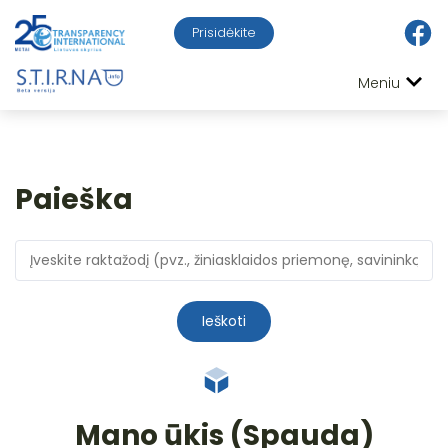
Prisidėkite
Meniu
Paieška
Ieškoti
Mano ūkis (Spauda)