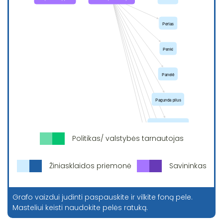
Politikas/ valstybės tarnautojas
Žiniasklaidos priemonė
Savininkas
Grafo vaizdui judinti paspauskite ir vilkite foną pele.
Masteliui keisti naudokite pelės ratuką.