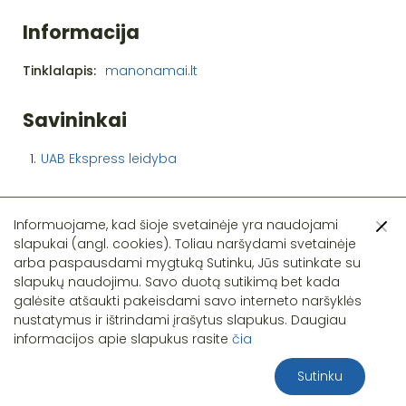
Informacija
Tinklalapis:
manonamai.lt
Savininkai
1.
UAB Ekspress leidyba
Informuojame, kad šioje svetainėje yra naudojami
slapukai (angl. cookies). Toliau naršydami svetainėje
arba paspausdami mygtuką Sutinku, Jūs sutinkate su
slapukų naudojimu. Savo duotą sutikimą bet kada
Pastebėjote klaidą?
galėsite atšaukti pakeisdami savo interneto naršyklės
nustatymus ir ištrindami įrašytus slapukus. Daugiau
informacijos apie slapukus rasite
čia
Sutinku
2026 S.T.I.R.NA