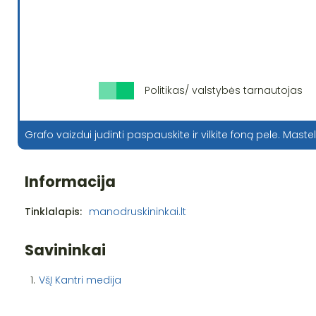
Politikas/ valstybės tarnautojas
Grafo vaizdui judinti paspauskite ir vilkite foną pele. Mastel
Informacija
Tinklalapis:
manodruskininkai.lt
Savininkai
1.
VšĮ Kantri medija