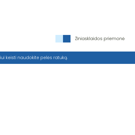
Žiniasklaidos priemonė
iui keisti naudokite pelės ratuką.