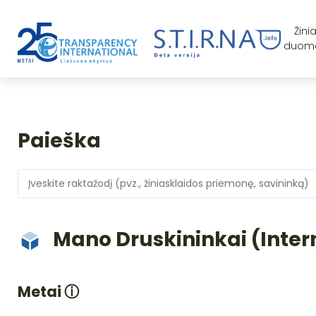
Žini
duom
Paieška
Mano Druskininkai (Inter
Metai
ⓘ