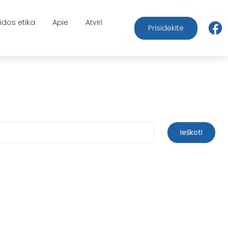
aidos etika
Apie
Atviri
Prisidėkite
Ieškoti