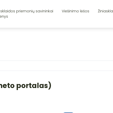
asklaidos priemonių savininkai
Viešinimo lėšos
Žiniaskl
enys
neto portalas)