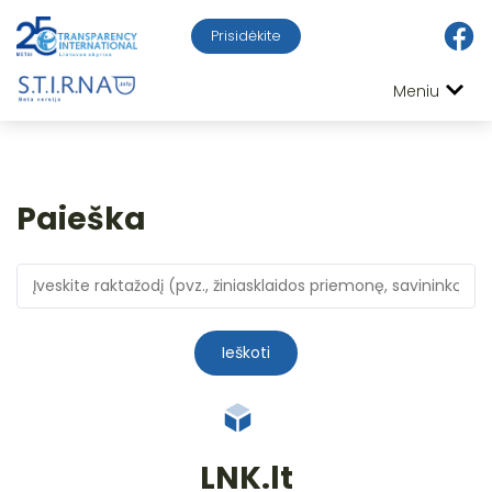
Prisidėkite
Meniu
Paieška
Ieškoti
LNK.lt