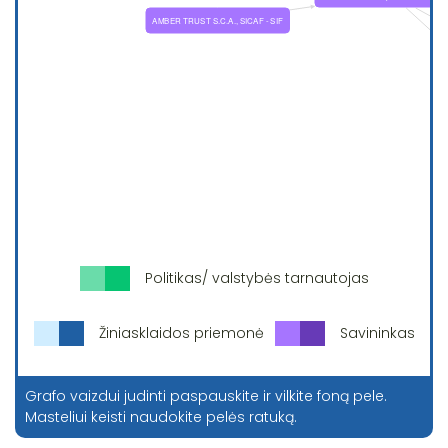
Politikas/ valstybės tarnautojas
Žiniasklaidos priemonė
Savininkas
Grafo vaizdui judinti paspauskite ir vilkite foną pele.
Masteliui keisti naudokite pelės ratuką.