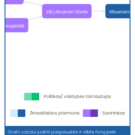
Politikas/ valstybės tarnautojas
Žiniasklaidos priemonė
Savininkas
Grafo vaizdui judinti paspauskite ir vilkite foną pele.