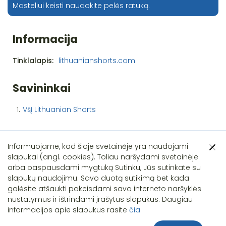
Masteliui keisti naudokite pelės ratuką.
Informacija
Tinklalapis:
lithuanianshorts.com
Savininkai
1.
VšĮ Lithuanian Shorts
Informuojame, kad šioje svetainėje yra naudojami
slapukai (angl. cookies). Toliau naršydami svetainėje
arba paspausdami mygtuką Sutinku, Jūs sutinkate su
slapukų naudojimu. Savo duotą sutikimą bet kada
Pastebėjote klaidą?
galėsite atšaukti pakeisdami savo interneto naršyklės
nustatymus ir ištrindami įrašytus slapukus. Daugiau
informacijos apie slapukus rasite
čia