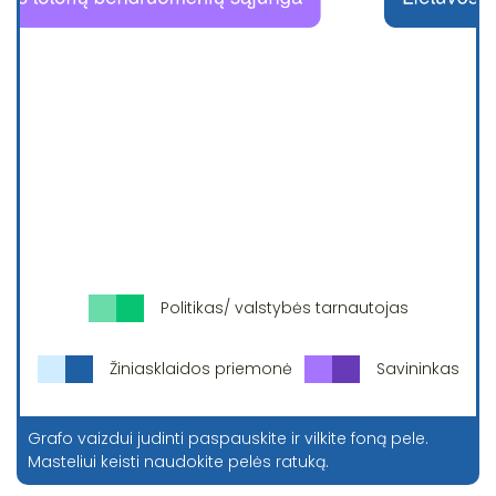
Politikas/ valstybės tarnautojas
Žiniasklaidos priemonė
Savininkas
Grafo vaizdui judinti paspauskite ir vilkite foną pele.
Masteliui keisti naudokite pelės ratuką.