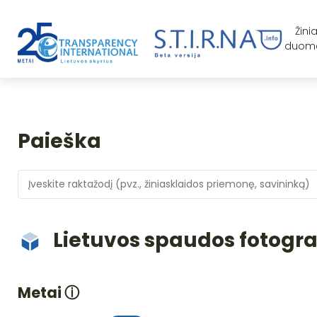
Žini
duom
Paieška
Lietuvos spaudos fotogra
Metai
ⓘ