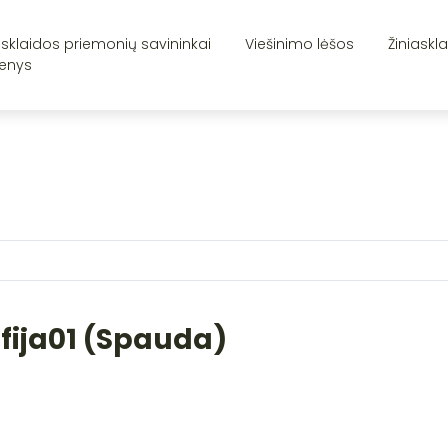
asklaidos priemonių savininkai
Viešinimo lėšos
Žiniaskl
enys
fija01 (Spauda)