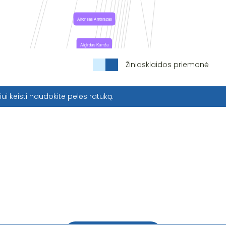
Žiniasklaidos priemonė
iui keisti naudokite pelės ratuką.