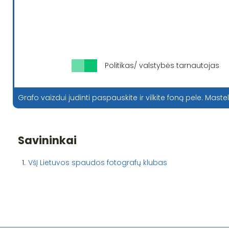
Politikas/ valstybės tarnautojas
Grafo vaizdui judinti paspauskite ir vilkite foną pele. Mastel
Savininkai
1.
VšĮ Lietuvos spaudos fotografų klubas