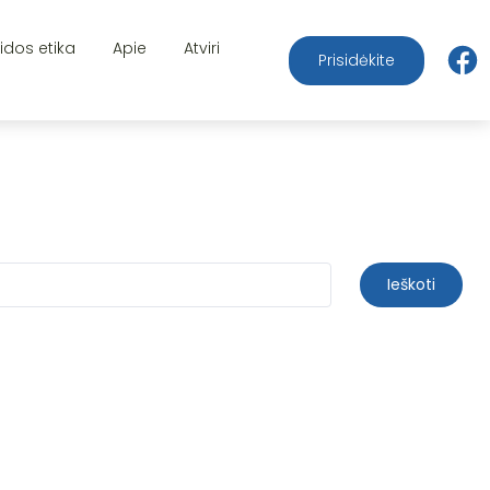
aidos etika
Apie
Atviri
Prisidėkite
Ieškoti