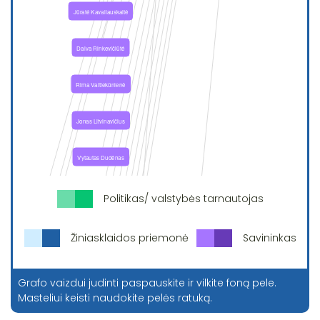
Politikas/ valstybės tarnautojas
Žiniasklaidos priemonė
Savininkas
Grafo vaizdui judinti paspauskite ir vilkite foną pele.
Masteliui keisti naudokite pelės ratuką.