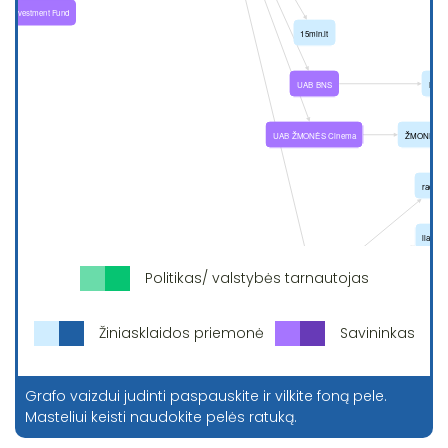
Politikas/ valstybės tarnautojas
Žiniasklaidos priemonė
Savininkas
Grafo vaizdui judinti paspauskite ir vilkite foną pele.
Masteliui keisti naudokite pelės ratuką.