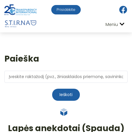
Prisidėkite
Meniu
Paieška
Ieškoti
Lapės anekdotai (Spauda)