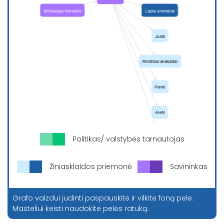
Politikas/ valstybės tarnautojas
Žiniasklaidos priemonė
Savininkas
Grafo vaizdui judinti paspauskite ir vilkite foną pele.
Masteliui keisti naudokite pelės ratuką.