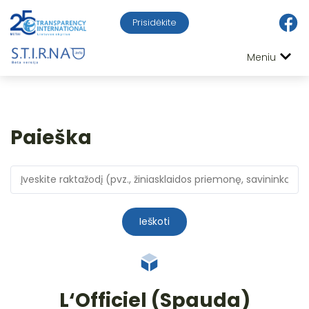
Prisidėkite
Meniu
Paieška
Ieškoti
L‘Officiel (Spauda)