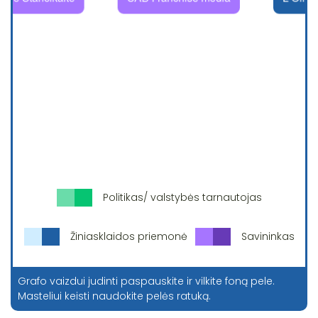
Politikas/ valstybės tarnautojas
Žiniasklaidos priemonė
Savininkas
Grafo vaizdui judinti paspauskite ir vilkite foną pele.
Masteliui keisti naudokite pelės ratuką.