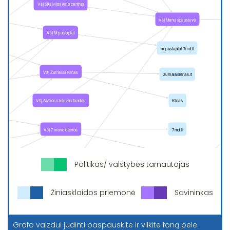
Politikas/ valstybės tarnautojas
Žiniasklaidos priemonė
Savininkas
Grafo vaizdui judinti paspauskite ir vilkite foną pele.