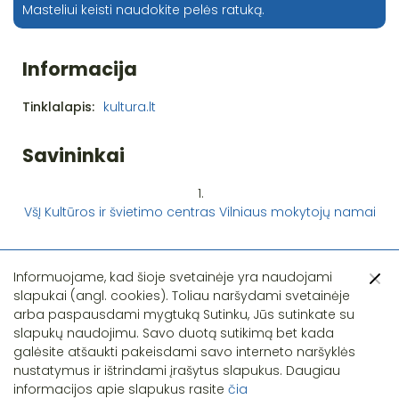
Masteliui keisti naudokite pelės ratuką.
Informacija
Tinklalapis:
kultura.lt
Savininkai
1.
VšĮ Kultūros ir švietimo centras Vilniaus mokytojų namai
Informuojame, kad šioje svetainėje yra naudojami
slapukai (angl. cookies). Toliau naršydami svetainėje
arba paspausdami mygtuką Sutinku, Jūs sutinkate su
slapukų naudojimu. Savo duotą sutikimą bet kada
Pastebėjote klaidą?
galėsite atšaukti pakeisdami savo interneto naršyklės
nustatymus ir ištrindami įrašytus slapukus. Daugiau
informacijos apie slapukus rasite
čia