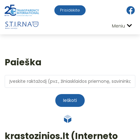
Prisidėkite
Meniu
Paieška
Ieškoti
krastozinios.lt (Interneto