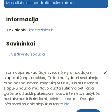
Masteliui keisti naudokite pelės ratuką.
Informacija
Tinklalapis:
krastozinios.lt
Savininkai
1.
VšĮ Širvintų spauda
Informuojame, kad šioje svetainėje yra naudojami
slapukai (angl. cookies). Toliau naršydami svetainėje
arba paspausdami mygtuką Sutinku, Jūs sutinkate su
slapukų naudojimu. Savo duotą sutikimą bet kada
Pastebėjote klaidą?
galėsite atšaukti pakeisdami savo interneto naršyklės
nustatymus ir ištrindami įrašytus slapukus. Daugiau
informacijos apie slapukus rasite
čia