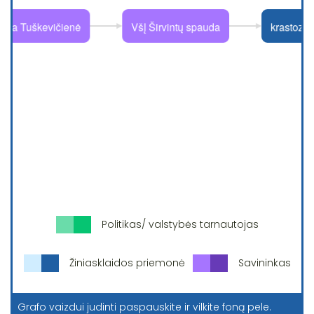
Politikas/ valstybės tarnautojas
Žiniasklaidos priemonė
Savininkas
Grafo vaizdui judinti paspauskite ir vilkite foną pele.