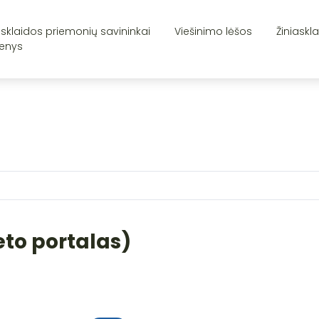
asklaidos priemonių savininkai
Viešinimo lėšos
Žiniaskl
enys
eto portalas)