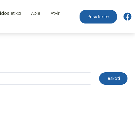
aidos etika
Apie
Atviri
Prisidėkite
Ieškoti