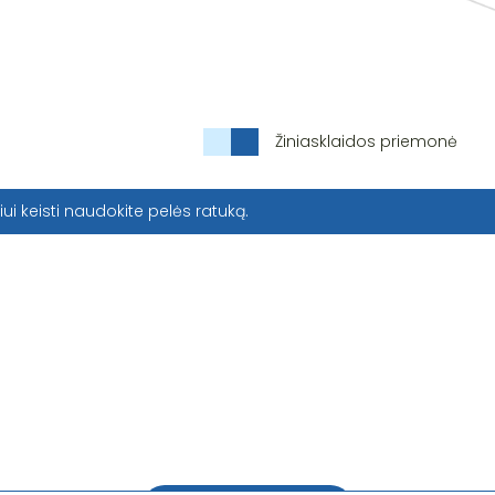
Žiniasklaidos priemonė
iui keisti naudokite pelės ratuką.