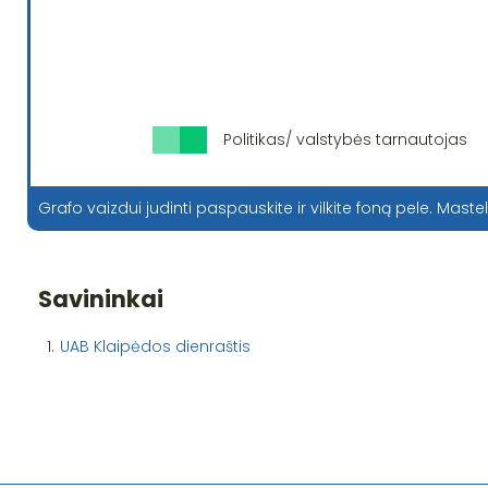
Politikas/ valstybės tarnautojas
Grafo vaizdui judinti paspauskite ir vilkite foną pele. Mastel
Savininkai
1.
UAB Klaipėdos dienraštis