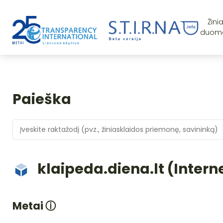
Žini
duom
Paieška
klaipeda.diena.lt (Intern
Metai
ⓘ