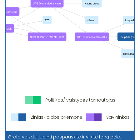
Politikas/ valstybės tarnautojas
Žiniasklaidos priemonė
Savininkas
Grafo vaizdui judinti paspauskite ir vilkite foną pele.