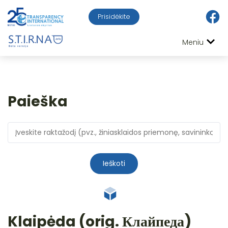
Prisidėkite
Meniu
Paieška
Ieškoti
Klaipėda (orig. Клайпеда)