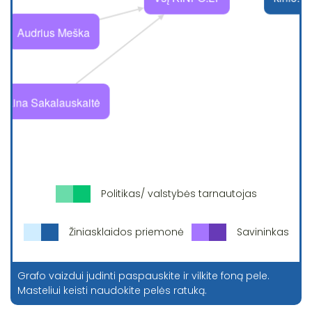
Politikas/ valstybės tarnautojas
Žiniasklaidos priemonė
Savininkas
Grafo vaizdui judinti paspauskite ir vilkite foną pele.
Masteliui keisti naudokite pelės ratuką.