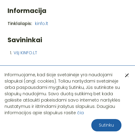
Informacija
Tinklalapis:
kinfo.lt
Savininkai
1.
VšĮ KINFO.LT
Informuojame, kad šioje svetainėje yra naudojami
slapukai (angl. cookies). Toliau naršydami svetainėje
arba paspausdami mygtuką Sutinku, Jūs sutinkate su
slapukų naudojimu. Savo duotą sutikimą bet kada
Pastebėjote klaidą?
galėsite atšaukti pakeisdami savo interneto naršyklės
nustatymus ir ištrindami įrašytus slapukus. Daugiau
informacijos apie slapukus rasite
čia
Sutinku
2026 S.T.I.R.NA