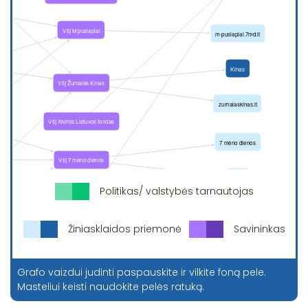
Politikas/ valstybės tarnautojas
Žiniasklaidos priemonė
Savininkas
Grafo vaizdui judinti paspauskite ir vilkite foną pele.
Masteliui keisti naudokite pelės ratuką.