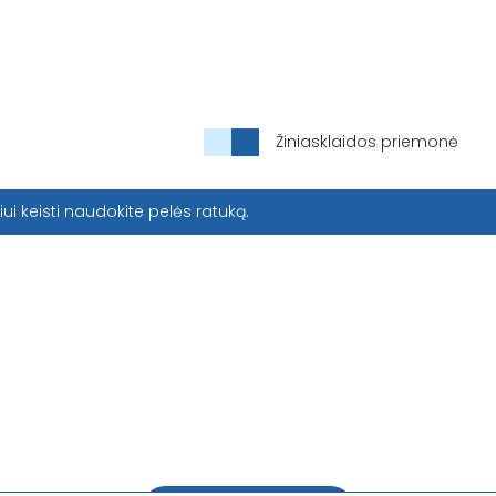
Žiniasklaidos priemonė
iui keisti naudokite pelės ratuką.