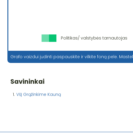
Politikas/ valstybės tarnautojas
Grafo vaizdui judinti paspauskite ir vilkite foną pele. Mastel
Savininkai
1.
VšĮ Grąžinkime Kauną