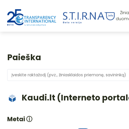
Žini
duom
Paieška
Kaudi.lt (Interneto porta
Metai
ⓘ