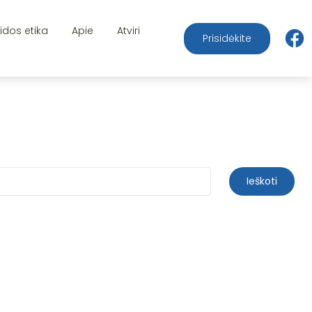
aidos etika
Apie
Atviri
Prisidėkite
Ieškoti