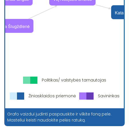
Politikas/ valstybės tarnautojas
Žiniasklaidos priemonė
Savininkas
Grafo vaizdui judinti paspauskite ir vilkite foną pele.
Masteliui keisti naudokite pelės ratuką.