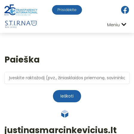
Prisidėkite
Meniu
Paieška
Ieškoti
justinasmarcinkevicius.lt