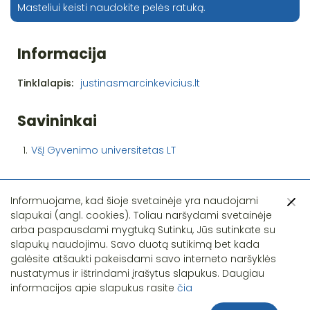
Masteliui keisti naudokite pelės ratuką.
Informacija
Tinklalapis:
justinasmarcinkevicius.lt
Savininkai
1.
VšĮ Gyvenimo universitetas LT
Informuojame, kad šioje svetainėje yra naudojami
slapukai (angl. cookies). Toliau naršydami svetainėje
arba paspausdami mygtuką Sutinku, Jūs sutinkate su
slapukų naudojimu. Savo duotą sutikimą bet kada
Pastebėjote klaidą?
galėsite atšaukti pakeisdami savo interneto naršyklės
nustatymus ir ištrindami įrašytus slapukus. Daugiau
informacijos apie slapukus rasite
čia