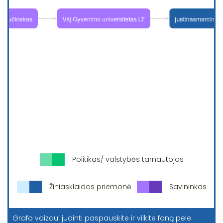
Politikas/ valstybės tarnautojas
Žiniasklaidos priemonė
Savininkas
Grafo vaizdui judinti paspauskite ir vilkite foną pele.